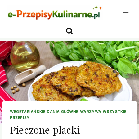
Przejdź
do
treści
WEGETARIAŃSKIE
|
DANIA GŁÓWNE
|
WARZYWA
|
WSZYSTKIE
PRZEPISY
Pieczone placki