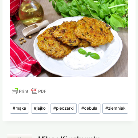
Tagi
#
mąka
#
jajko
#
pieczarki
#
cebula
#
ziemniak
wpisu: