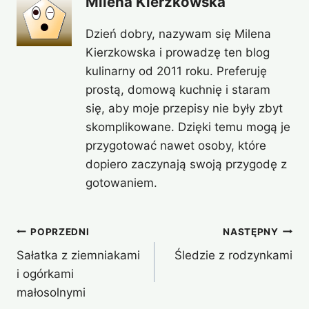
Milena Kierzkowska
Dzień dobry, nazywam się Milena
Kierzkowska i prowadzę ten blog
kulinarny od 2011 roku. Preferuję
prostą, domową kuchnię i staram
się, aby moje przepisy nie były zbyt
skomplikowane. Dzięki temu mogą je
przygotować nawet osoby, które
dopiero zaczynają swoją przygodę z
gotowaniem.
Nawigacja
POPRZEDNI
NASTĘPNY
Sałatka z ziemniakami
Śledzie z rodzynkami
wpisu
i ogórkami
małosolnymi