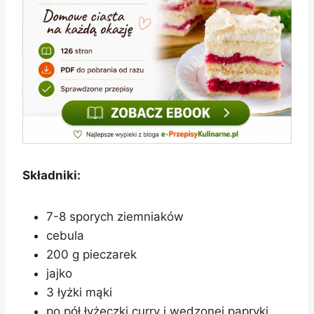
Składniki:
7-8 sporych ziemniaków
cebula
200 g pieczarek
jajko
3 łyżki mąki
po pół łyżeczki curry i wędzonej papryki