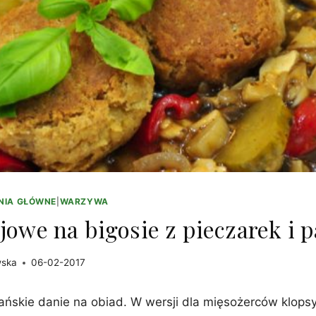
NIA GŁÓWNE
|
WARZYWA
ojowe na bigosie z pieczarek i 
wska
06-02-2017
ańskie danie na obiad. W wersji dla mięsożerców klop