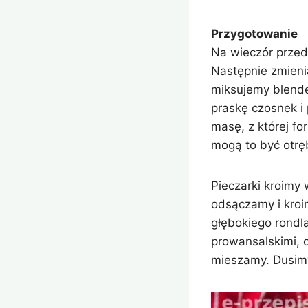
Przygotowanie
Na wieczór przed
Następnie zmieni
miksujemy blende
praskę czosnek i
masę, z której fo
mogą to być otręb
Pieczarki kroimy
odsączamy i kroi
głębokiego rondl
prowansalskimi, 
mieszamy. Dusimy