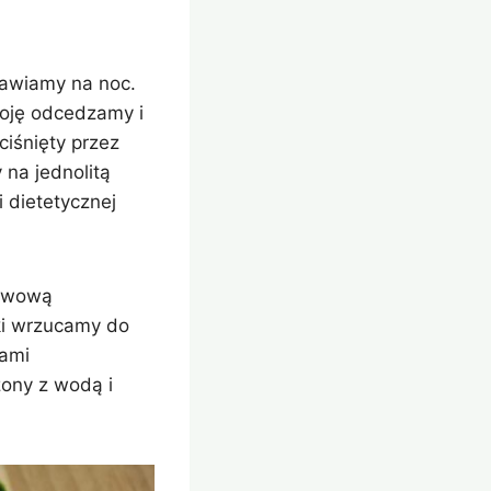
tawiamy na noc.
Soję odcedzamy i
iśnięty przez
 na jednolitą
i dietetycznej
erwową
iki wrzucamy do
łami
zony z wodą i