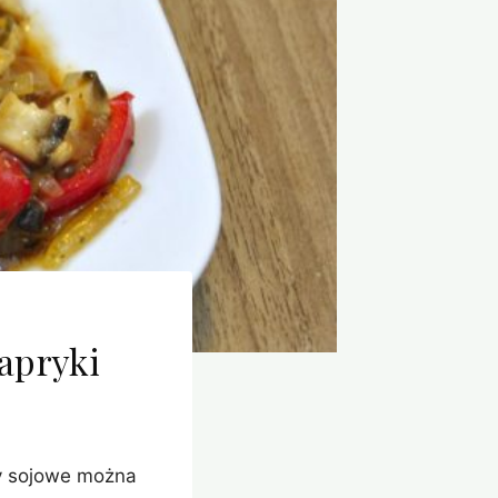
papryki
sy sojowe można