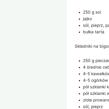
250 g soi
jajko
sól, pieprz, 
bułka tarta
Składniki na bigo
250 g piecza
4 średnie ce
4-5 kawałkó
4-5 ogórków
pół szklanki 
pół szklanki
zioła prowans
sól, pieprz