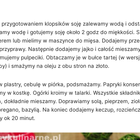
 przygotowaniem klopsików soję zalewamy wodą i ods
amy wodę i gotujemy soję około 2 godz do miękkości. 
rem lub mielimy w maszynce do mięsa. Dodajemy przec
 przyprawy. Następnie dodajemy jajko i całość mieszamy
rmujemy pulpeciki. Obtaczamy je w bułce tartej (w wersj
y) i smażymy na oleju z obu stron na złoto.
 w plastry, cebulę w piórka, podsmażamy. Papryki kons
my w kostkę. Ogórki kroimy w talarki. Wszystkie składn
a, dokładnie mieszamy. Doprawiamy solą, pieprzem, zio
oregano, bazylią. Na koniec dodajemy keczup, rozcieńc
 ok 20 minut.