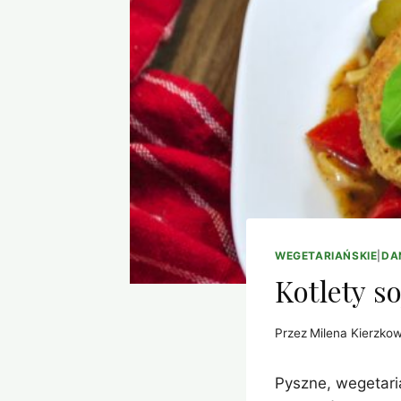
WEGETARIAŃSKIE
|
DA
Kotlety s
Przez
Milena Kierzko
Pyszne, wegetari