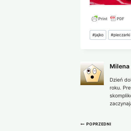
Tagi
#
jajko
#
pieczarki
wpisu:
Milena
Dzień do
roku. Pr
skomplik
zaczynaj
Nawigacja
POPRZEDNI