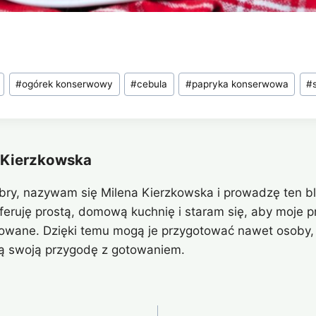
#
ogórek konserwowy
#
cebula
#
papryka konserwowa
#
 Kierzkowska
bry, nazywam się Milena Kierzkowska i prowadzę ten bl
eferuję prostą, domową kuchnię i staram się, aby moje pr
owane. Dzięki temu mogą je przygotować nawet osoby, 
ą swoją przygodę z gotowaniem.