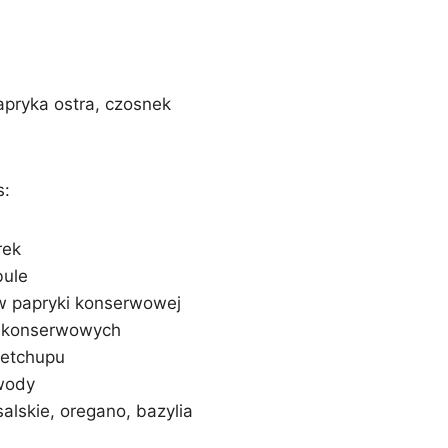
papryka ostra, czosnek
s:
rek
bule
w papryki konserwowej
 konserwowych
ketchupu
 wody
alskie, oregano, bazylia