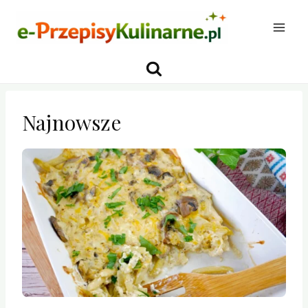
Przejdź
do
treści
Najnowsze