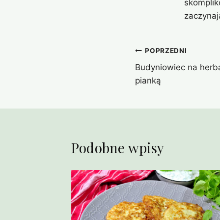
skomplik
zaczynaj
Nawigacja
POPRZEDNI
Budyniowiec na herb
wpisu
pianką
Podobne wpisy