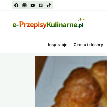
Przejdź
do
treści
Inspiracje
Ciasta i desery