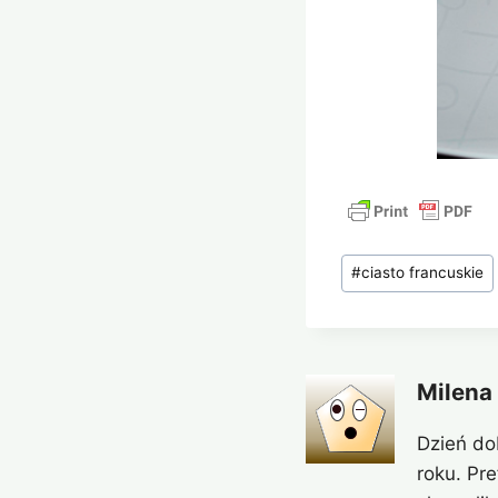
Tagi
#
ciasto francuskie
wpisu:
Milena
Dzień do
roku. Pr