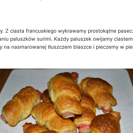
. Z ciasta francuskiego wykrawamy prostokątne paseczki
u paluszków surimi. Każdy paluszek owijamy ciastem
y na nasmarowanej tłuszczem blaszce i pieczemy w piek