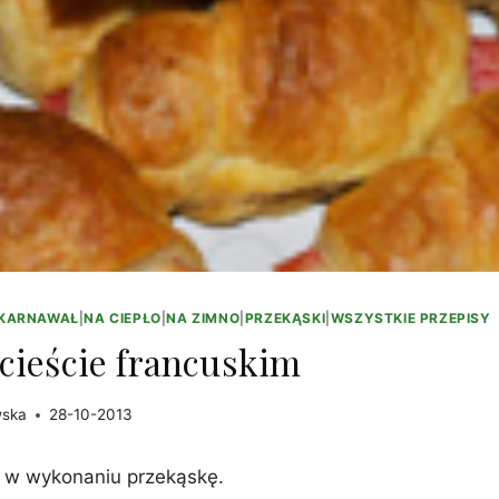
/KARNAWAŁ
|
NA CIEPŁO
|
NA ZIMNO
|
PRZEKĄSKI
|
WSZYSTKIE PRZEPISY
cieście francuskim
wska
28-10-2013
ą w wykonaniu przekąskę.