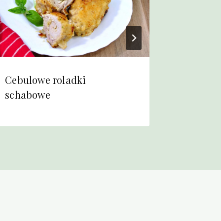
Cebulowe roladki
Mizeria
schabowe