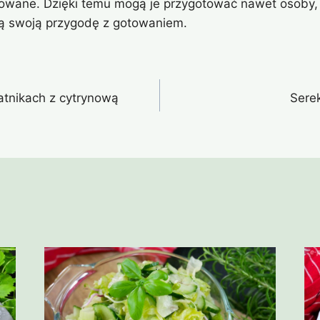
owane. Dzięki temu mogą je przygotować nawet osoby, 
ą swoją przygodę z gotowaniem.
atnikach z cytrynową
Sere