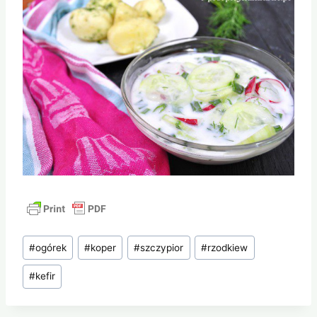
Tagi
#
ogórek
#
koper
#
szczypior
#
rzodkiew
wpisu:
#
kefir