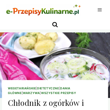
Przejdź
do
treści
WEGETARIAŃSKIE
|
DIETETYCZNE
|
DANIA
GŁÓWNE
|
WARZYWA
|
WSZYSTKIE PRZEPISY
Chłodnik z ogórków i