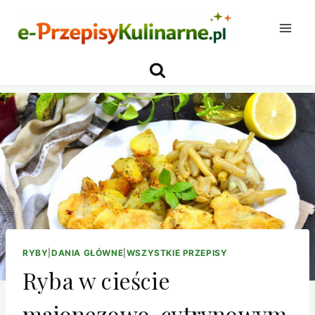
Przejdź
do
treści
RYBY
|
DANIA GŁÓWNE
|
WSZYSTKIE PRZEPISY
Ryba w cieście
majonezowo-cytrynowym