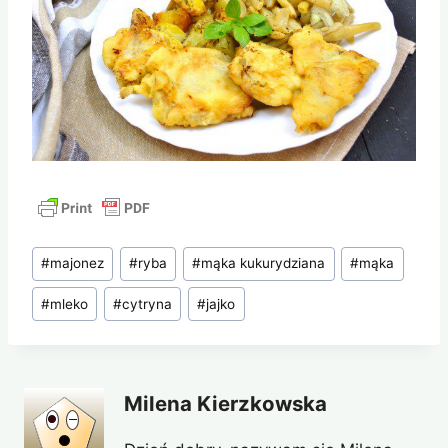
Tagi
#
majonez
#
ryba
#
mąka kukurydziana
#
mąka
wpisu:
#
mleko
#
cytryna
#
jajko
Milena Kierzkowska