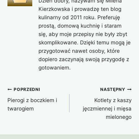
Dzień dobry, nazywam się Milena
Kierzkowska i prowadzę ten blog
kulinarny od 2011 roku. Preferuję
prostą, domową kuchnię i staram
się, aby moje przepisy nie były zbyt
skomplikowane. Dzięki temu mogą je
przygotować nawet osoby, które
dopiero zaczynają swoją przygodę z
gotowaniem.
Nawigacja
POPRZEDNI
NASTĘPNY
Pierogi z boczkiem i
Kotlety z kaszy
wpisu
twarogiem
jęczmiennej i mięsa
mielonego