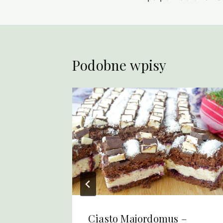
wpisu
Podobne wpisy
jajkiem
Ciasto Majordomus –