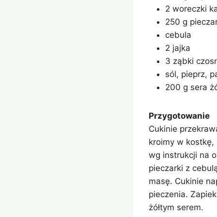
2 woreczki ka
250 g piecza
cebula
2 jajka
3 ząbki czos
sól, pieprz, 
200 g sera ż
Przygotowanie
Cukinie przekraw
kroimy w kostkę,
wg instrukcji na
pieczarki z cebul
masę. Cukinie na
pieczenia. Zapie
żółtym serem.