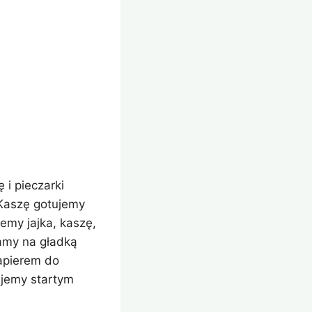
i pieczarki
Kaszę gotujemy
emy jajka, kaszę,
zamy na gładką
apierem do
ujemy startym