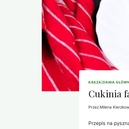
KASZA
|
DANIA GŁÓW
Cukinia f
Przez
Milena Kierzko
Przepis na pyszn