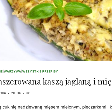
NE
|
WARZYWA
|
WSZYSTKIE PRZEPISY
aszerowana kaszą jaglaną i mi
wska
20-06-2016
ą cukinię nadziewaną mięsem mielonym, pieczarkami i k