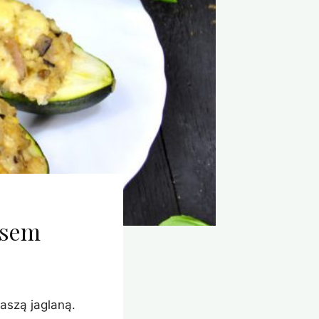
ęsem
aszą jaglaną.