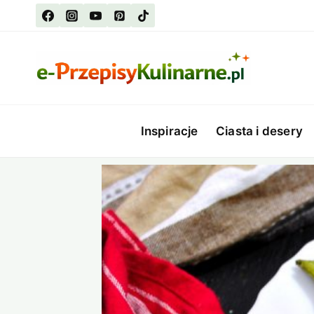
Przejdź
do
treści
Inspiracje
Ciasta i desery