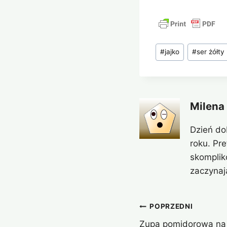
Tagi
#
jajko
#
ser żółty
wpisu:
Milena
Dzień do
roku. Pr
skomplik
zaczynaj
Nawigacja
POPRZEDNI
Zupa pomidorowa na 