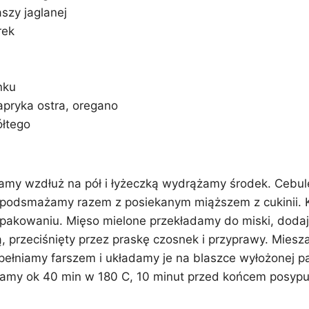
szy jaglanej
rek
nku
papryka ostra, oregano
ółtego
amy wzdłuż na pół i łyżeczką wydrążamy środek. Cebulę 
 podsmażamy razem z posiekanym miąższem z cukinii. 
 opakowaniu. Mięso mielone przekładamy do miski, dodaj
ą, przeciśnięty przez praskę czosnek i przyprawy. Mies
pełniamy farszem i układamy je na blaszce wyłożonej p
kamy ok 40 min w 180 C, 10 minut przed końcem posyp