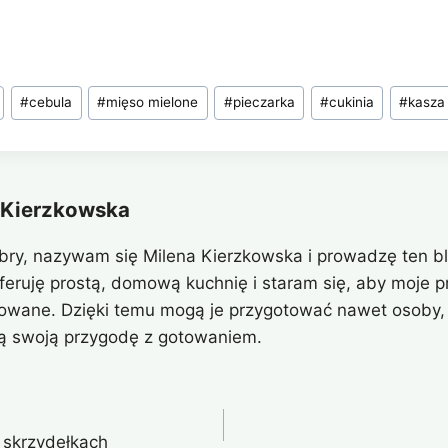
#
cebula
#
mięso mielone
#
pieczarka
#
cukinia
#
kasza 
 Kierzkowska
bry, nazywam się Milena Kierzkowska i prowadzę ten bl
eferuję prostą, domową kuchnię i staram się, aby moje pr
owane. Dzięki temu mogą je przygotować nawet osoby, 
ą swoją przygodę z gotowaniem.
skrzydełkach