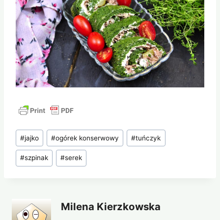
Tagi
#
jajko
#
ogórek konserwowy
#
tuńczyk
wpisu:
#
szpinak
#
serek
Milena Kierzkowska