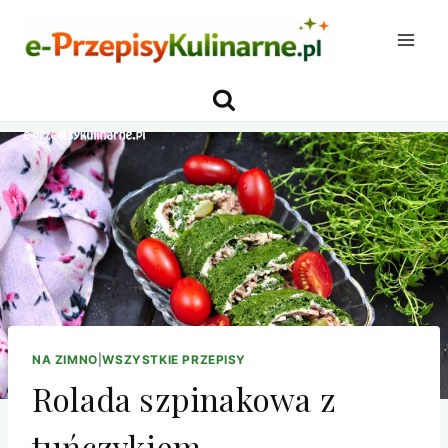
Przejdź
do
treści
NA ZIMNO
|
WSZYSTKIE PRZEPISY
Rolada szpinakowa z
tuńczykiem