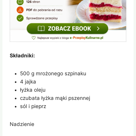
Składniki:
500 g mrożonego szpinaku
4 jajka
łyżka oleju
czubata łyżka mąki pszennej
sól i pieprz
Nadzienie