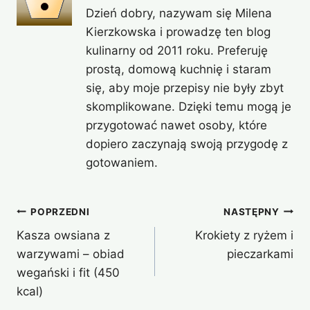
Dzień dobry, nazywam się Milena
Kierzkowska i prowadzę ten blog
kulinarny od 2011 roku. Preferuję
prostą, domową kuchnię i staram
się, aby moje przepisy nie były zbyt
skomplikowane. Dzięki temu mogą je
przygotować nawet osoby, które
dopiero zaczynają swoją przygodę z
gotowaniem.
Nawigacja
POPRZEDNI
NASTĘPNY
Kasza owsiana z
Krokiety z ryżem i
wpisu
warzywami – obiad
pieczarkami
wegański i fit (450
kcal)