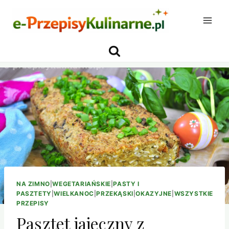
Przejdź
do
treści
NA ZIMNO
|
WEGETARIAŃSKIE
|
PASTY I
PASZTETY
|
WIELKANOC
|
PRZEKĄSKI
|
OKAZYJNE
|
WSZYSTKIE
PRZEPISY
Pasztet jajeczny z