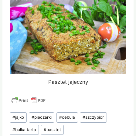
Pasztet jajeczny
Tagi
#
jajko
#
pieczarki
#
cebula
#
szczypior
wpisu:
#
bułka tarta
#
pasztet