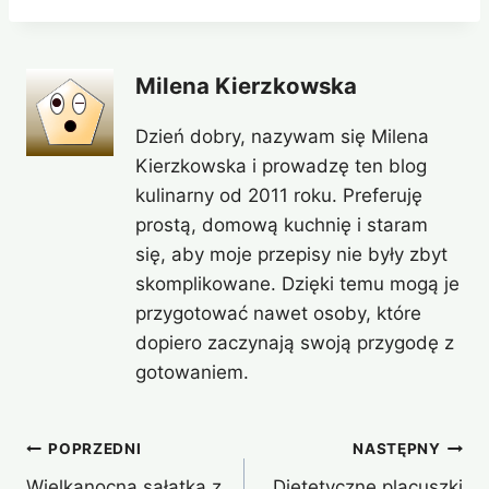
Milena Kierzkowska
Dzień dobry, nazywam się Milena
Kierzkowska i prowadzę ten blog
kulinarny od 2011 roku. Preferuję
prostą, domową kuchnię i staram
się, aby moje przepisy nie były zbyt
skomplikowane. Dzięki temu mogą je
przygotować nawet osoby, które
dopiero zaczynają swoją przygodę z
gotowaniem.
Nawigacja
POPRZEDNI
NASTĘPNY
Wielkanocna sałatka z
Dietetyczne placuszki