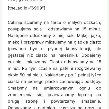
[the_ad id=”6999″]
Cukinię ścieramy na tarce o małych oczkach,
posypujemy solą i odstawiamy na 15 minut.
Następnie odciskamy z niej sok. Mąkę, jajko,
mleko i przyprawy miksujemy na gładkie ciasto
(powinno być o płynnej konsystencji, ale
gęstszej niż ciasto na naleśniki). Dodajemy
cukinię i mieszamy. Ciasto odstawiamy na 15
minut. Po tym czasie na patelni rozgrzewamy
około 50 ml oleju. Nakładamy po 1 pełnej łyżce
ciasta na jednego placka zachowując odstępy.
Smażymy na umiarkowanym ogniu do
zrumienienia się, przewracamy łopatką na
drugą stronę i powtarzamy smażenie.
Odsączamy z nadmiaru tłuszczu na ręczniku