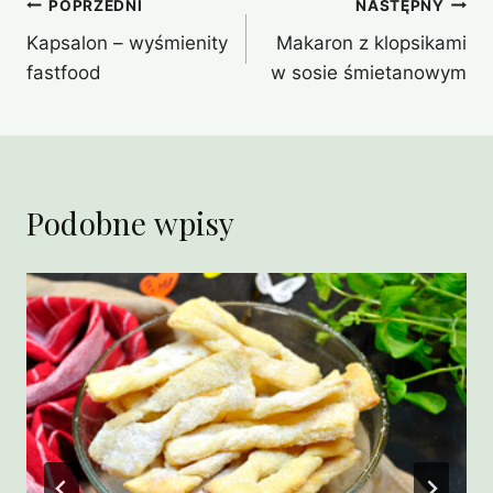
Nawigacja
POPRZEDNI
NASTĘPNY
Kapsalon – wyśmienity
Makaron z klopsikami
wpisu
fastfood
w sosie śmietanowym
Podobne wpisy