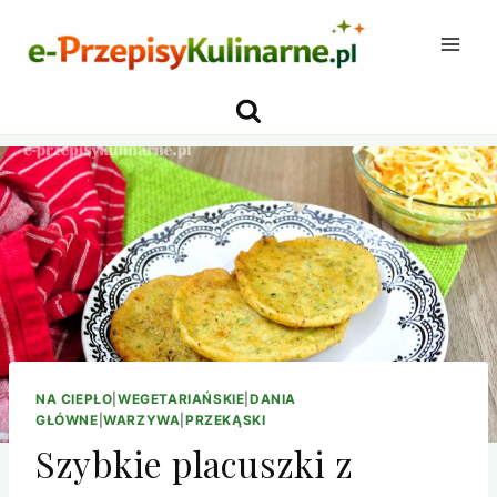
Przejdź
do
treści
NA CIEPŁO
|
WEGETARIAŃSKIE
|
DANIA
GŁÓWNE
|
WARZYWA
|
PRZEKĄSKI
Szybkie placuszki z