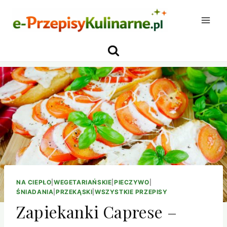
Przejdź
do
treści
NA CIEPŁO
|
WEGETARIAŃSKIE
|
PIECZYWO
|
ŚNIADANIA
|
PRZEKĄSKI
|
WSZYSTKIE PRZEPISY
Zapiekanki Caprese –