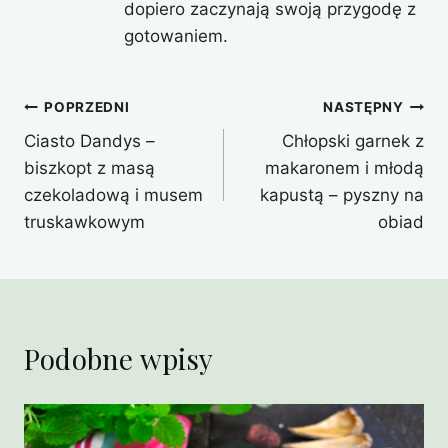
dopiero zaczynają swoją przygodę z
gotowaniem.
Nawigacja
POPRZEDNI
NASTĘPNY
Ciasto Dandys –
Chłopski garnek z
wpisu
biszkopt z masą
makaronem i młodą
czekoladową i musem
kapustą – pyszny na
truskawkowym
obiad
Podobne wpisy