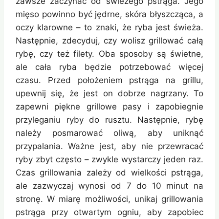
zawsze zaczynać od świeżego pstrąga. Jego
mięso powinno być jędrne, skóra błyszcząca, a
oczy klarowne – to znaki, że ryba jest świeża.
Następnie, zdecyduj, czy wolisz grillować całą
rybę, czy też filety. Oba sposoby są świetne,
ale cała ryba będzie potrzebować więcej
czasu. Przed położeniem pstrąga na grillu,
upewnij się, że jest on dobrze nagrzany. To
zapewni piękne grillowe pasy i zapobiegnie
przyleganiu ryby do rusztu. Następnie, rybę
należy posmarować oliwą, aby uniknąć
przypalania. Ważne jest, aby nie przewracać
ryby zbyt często – zwykle wystarczy jeden raz.
Czas grillowania zależy od wielkości pstrąga,
ale zazwyczaj wynosi od 7 do 10 minut na
stronę. W miarę możliwości, unikaj grillowania
pstrąga przy otwartym ogniu, aby zapobiec