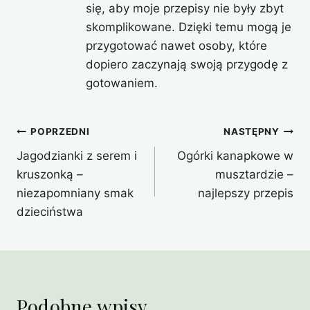
się, aby moje przepisy nie były zbyt
skomplikowane. Dzięki temu mogą je
przygotować nawet osoby, które
dopiero zaczynają swoją przygodę z
gotowaniem.
Nawigacja
POPRZEDNI
NASTĘPNY
Jagodzianki z serem i
Ogórki kanapkowe w
wpisu
kruszonką –
musztardzie –
niezapomniany smak
najlepszy przepis
dzieciństwa
Podobne wpisy