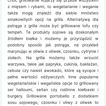
Choć grillowanie kojarzy się przede wszystkim
z mięsem i rybami, to wegetarianie i weganie
także mogą znaleźć dla siebie mnóstwo
smakowitych opcji na grilla. Alternatywą dla
pstrąga z grilla może być grillowane tofu czy
tempeh. Te produkty sojowe są doskonałym
źródłem białka i możemy je przyrządzić w
podobny sposób jak pstrąga, na przykład
marynując w oliwie z oliwek, czosnku, cytrynie i
ziołach. Na grilla możemy także wrzucić
warzywa, takie jak papryka, cukinia, bakłażan,
cebula czy nawet awokado, które są sycące i
pełne wartości odżywczych. Inne popularne
wegetariańskie i wegańskie opcje to grillowany
ser halloumi, seitan czy roślinne kiełbaski i
burgery. Grillowane portobello z dodatkiem
sosu sojowego, czosnku i oliwy z oliwek to