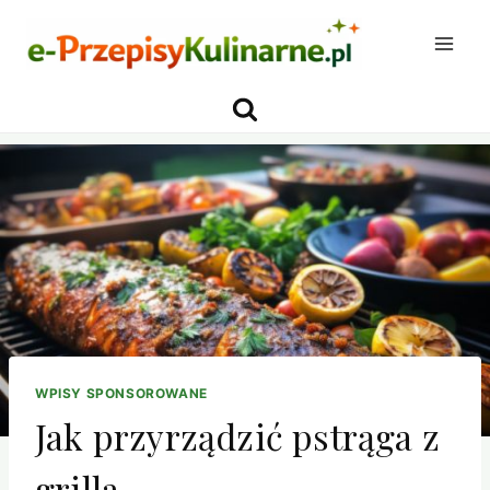
Przejdź
do
treści
WPISY SPONSOROWANE
Jak przyrządzić pstrąga z
grilla