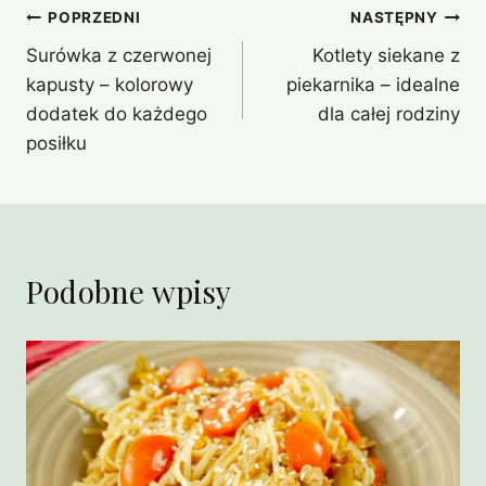
Nawigacja
POPRZEDNI
NASTĘPNY
Surówka z czerwonej
Kotlety siekane z
wpisu
kapusty – kolorowy
piekarnika – idealne
dodatek do każdego
dla całej rodziny
posiłku
Podobne wpisy