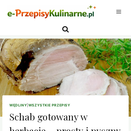
Przejdź
do
treści
WĘDLINY
|
WSZYSTKIE PRZEPISY
Schab gotowany w
herbacie – prosty i pyszny