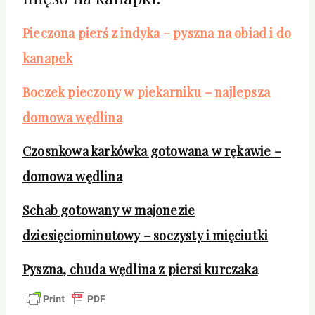
Pieczona pierś z indyka – pyszna na obiad i do
kanapek
Boczek pieczony w piekarniku – najlepsza
domowa wędlina
Czosnkowa karkówka gotowana w rękawie –
domowa wędlina
Schab gotowany w majonezie
dziesięciominutowy – soczysty i mięciutki
Pyszna, chuda wędlina z piersi kurczaka