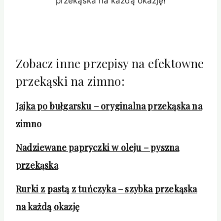
przekąska na każdą okazję!
Zobacz inne przepisy na efektowne
przekąski na zimno:
Jajka po bułgarsku – oryginalna przekąska na
zimno
Nadziewane papryczki w oleju – pyszna
przekąska
Rurki z pastą z tuńczyka – szybka przekąska
na każdą okazję