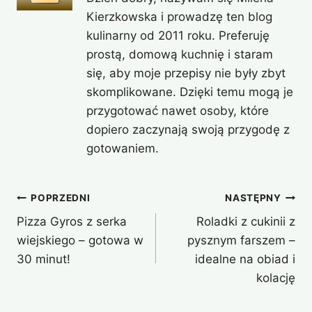
Kierzkowska i prowadzę ten blog
kulinarny od 2011 roku. Preferuję
prostą, domową kuchnię i staram
się, aby moje przepisy nie były zbyt
skomplikowane. Dzięki temu mogą je
przygotować nawet osoby, które
dopiero zaczynają swoją przygodę z
gotowaniem.
Nawigacja
POPRZEDNI
NASTĘPNY
Pizza Gyros z serka
Roladki z cukinii z
wpisu
wiejskiego – gotowa w
pysznym farszem –
30 minut!
idealne na obiad i
kolację