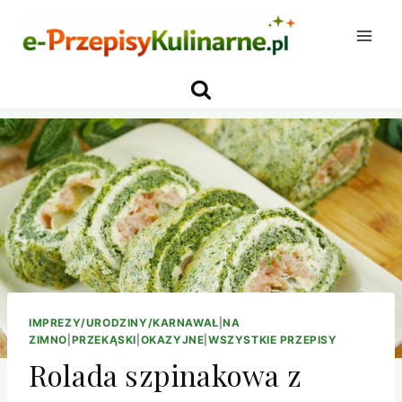
Przejdź
do
treści
IMPREZY/URODZINY/KARNAWAŁ
|
NA
ZIMNO
|
PRZEKĄSKI
|
OKAZYJNE
|
WSZYSTKIE PRZEPISY
Rolada szpinakowa z