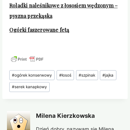
Roladki naleśnikowe z łososiem wędzonym –
pyszna przekąska
Ogórki faszerowane fetą
Tagi
#
ogórek konserwowy
#
łosoś
#
szpinak
#
jajka
wpisu:
#
serek kanapkowy
Milena Kierzkowska
Dzień dobry, nazywam się Milena