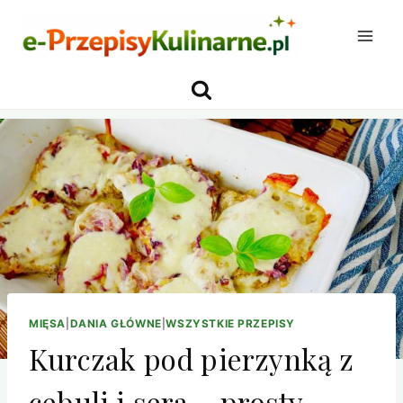
Przejdź
do
treści
MIĘSA
|
DANIA GŁÓWNE
|
WSZYSTKIE PRZEPISY
Kurczak pod pierzynką z
cebuli i sera – prosty