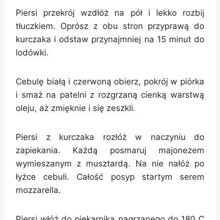
Piersi przekrój wzdłóż na pół i lekko rozbij
tłuczkiem. Oprósz z obu stron przyprawą do
kurczaka i odstaw przynajmniej na 15 minut do
lodówki.
Cebulę białą i czerwoną obierz, pokrój w piórka
i smaż na patelni z rozgrzaną cienką warstwą
oleju, aż zmięknie i się zeszkli.
Piersi z kurczaka rozłóż w naczyniu do
zapiekania. Każdą posmaruj majonezem
wymieszanym z musztardą. Na nie nałóż po
łyżce cebuli. Całość posyp startym serem
mozzarella.
Piersi włóż do piekarnika nagrzanego do 180 C