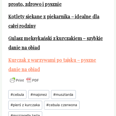
prosto, zdrowo i pysznie
Kotlety siekane z piekarnika – idealne dla
całej rodziny
Gulasz meksykański z kurczakiem – szybkie
danie na obiad
Kurczak z warzywami po tajsku – pyszne
danie na obiad
Tagi
#
cebula
#
majonez
#
musztarda
wpisu:
#
pierś z kurczaka
#
cebula czerwona
#
mozzarella tarta