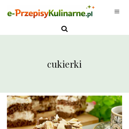
Przejdź
do
treści
cukierki