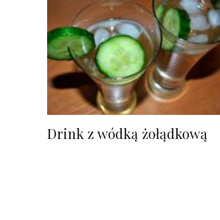
Drink z wódką żołądkową