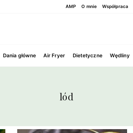
AMP
O mnie
Współpraca
Dania główne
Air Fryer
Dietetyczne
Wędliny
lód