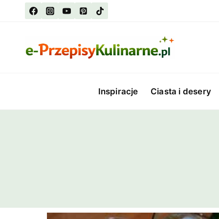
Przejdź
do
treści
Inspiracje
Ciasta i desery