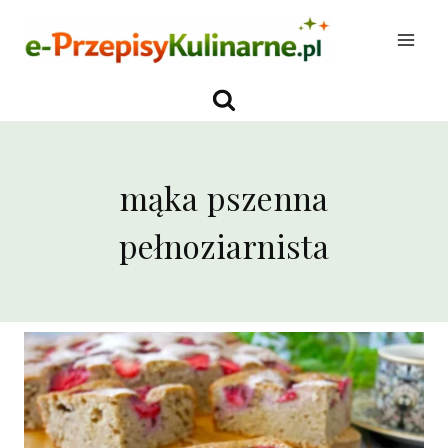
Przejdź
do
treści
mąka pszenna
pełnoziarnista