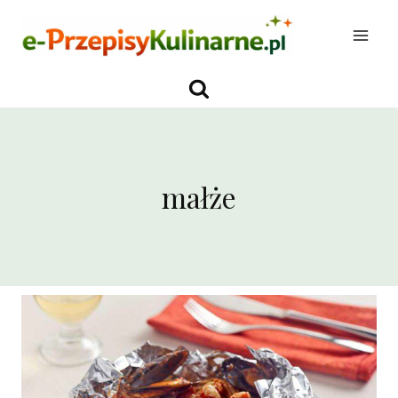
Przejdź
do
treści
małże