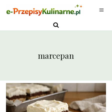
Przejdź
do
treści
marcepan