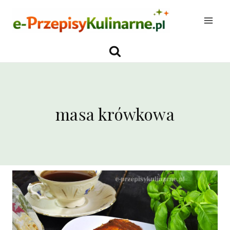
Przejdź
do
treści
masa krówkowa