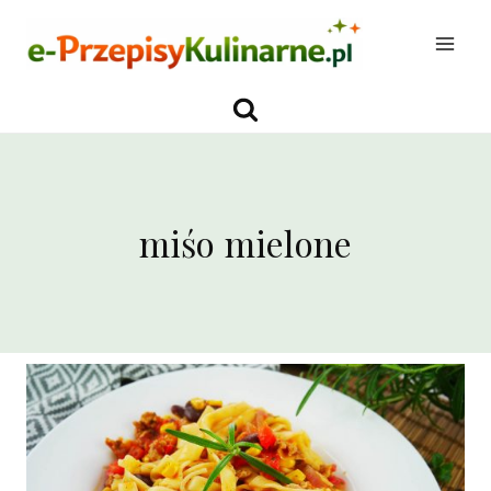
Przejdź
do
treści
miśo mielone