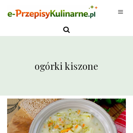
Przejdź
do
treści
ogórki kiszone