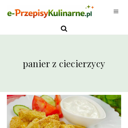
Przejdź
do
treści
panier z ciecierzycy