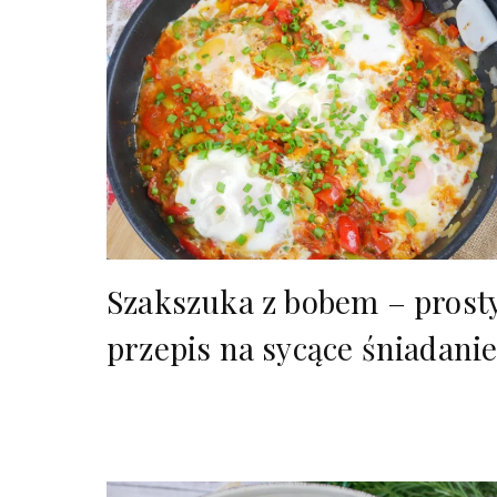
Szakszuka z bobem – prost
przepis na sycące śniadani