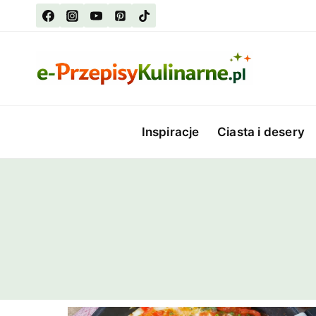
Przejdź
do
treści
Inspiracje
Ciasta i desery