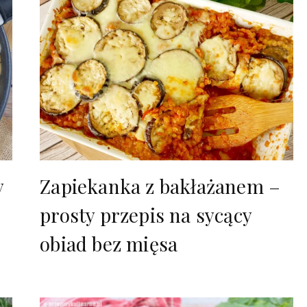
y
Zapiekanka z bakłażanem –
e
prosty przepis na sycący
obiad bez mięsa