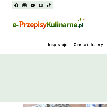
Przejdź
do
treści
Inspiracje
Ciasta i desery