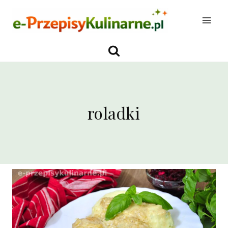
Przejdź
do
treści
roladki