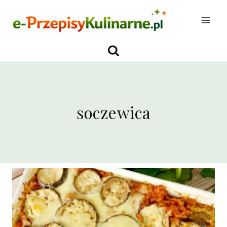
Przejdź
do
treści
soczewica