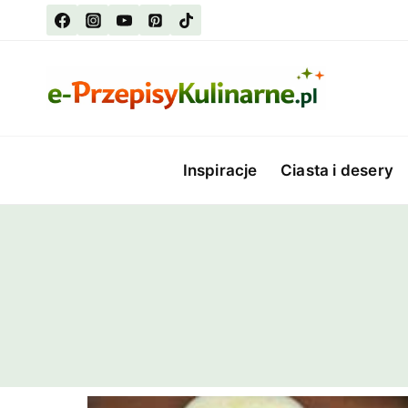
Przejdź
do
treści
Inspiracje
Ciasta i desery