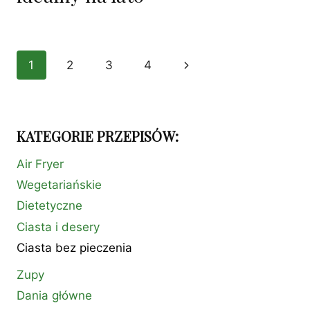
Nawigacja
1
2
3
4
Następna
strony
strona
KATEGORIE PRZEPISÓW:
Air Fryer
Wegetariańskie
Dietetyczne
Ciasta i desery
Ciasta bez pieczenia
Zupy
Dania główne