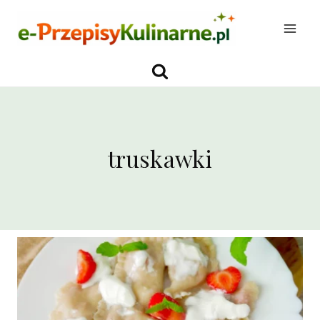
Przejdź
do
treści
truskawki