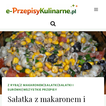
Przejdź
do
treści
Z RYBĄ
|
Z MAKARONEM
|
SAŁATKI
|
SAŁATKI I
SURÓWKI
|
WSZYSTKIE PRZEPISY
Sałatka z makaronem i