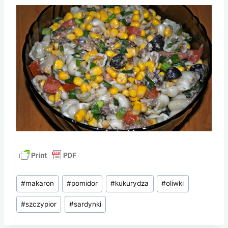
Tagi
#
makaron
#
pomidor
#
kukurydza
#
oliwki
wpisu:
#
szczypior
#
sardynki