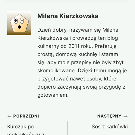
Milena Kierzkowska
Dzień dobry, nazywam się Milena
Kierzkowska i prowadzę ten blog
kulinarny od 2011 roku. Preferuję
prostą, domową kuchnię i staram
się, aby moje przepisy nie były zbyt
skomplikowane. Dzięki temu mogą je
przygotować nawet osoby, które
dopiero zaczynają swoją przygodę z
gotowaniem.
Nawigacja
POPRZEDNI
NASTĘPNY
Kurczak po
Sos z karkówki
wpisu
meksykańsku z