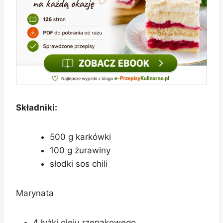
Składniki:
500 g karkówki
100 g żurawiny
słodki sos chili
Marynata
4 łyżki oleju rzepakowego