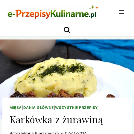
Przejdź
do
treści
MIĘSA
|
DANIA GŁÓWNE
|
WSZYSTKIE PRZEPISY
Karkówka z żurawiną
Przez
Milena Kierzkowska
07-11-2014