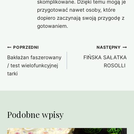
skomplikowane. Dzięki temu mogą je
przygotować nawet osoby, które
dopiero zaczynają swoją przygodę z
gotowaniem.
Nawigacja
POPRZEDNI
NASTĘPNY
Bakłażan faszerowany
FIŃSKA SAŁATKA
wpisu
/ test wielofunkcyjnej
ROSOLLI
tarki
Podobne wpisy