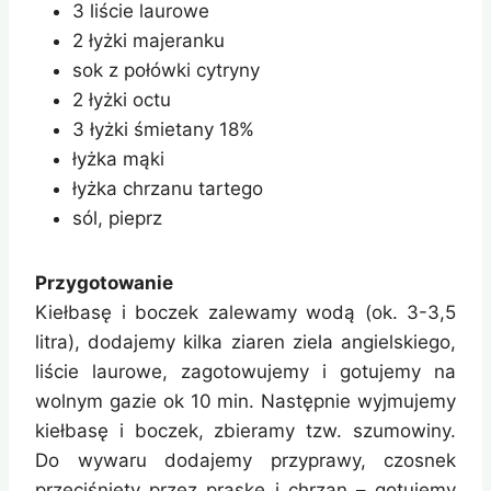
3 liście laurowe
2 łyżki majeranku
sok z połówki cytryny
2 łyżki octu
3 łyżki śmietany 18%
łyżka mąki
łyżka chrzanu tartego
sól, pieprz
Przygotowanie
Kiełbasę i boczek zalewamy wodą (ok. 3-3,5
litra), dodajemy kilka ziaren ziela angielskiego,
liście laurowe, zagotowujemy i gotujemy na
wolnym gazie ok 10 min. Następnie wyjmujemy
kiełbasę i boczek, zbieramy tzw. szumowiny.
Do wywaru dodajemy przyprawy, czosnek
przeciśnięty przez praskę i chrzan – gotujemy