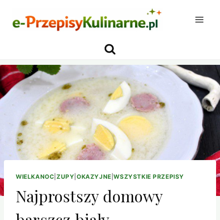
Przejdź
do
treści
WIELKANOC
|
ZUPY
|
OKAZYJNE
|
WSZYSTKIE PRZEPISY
Najprostszy domowy
barszcz biały