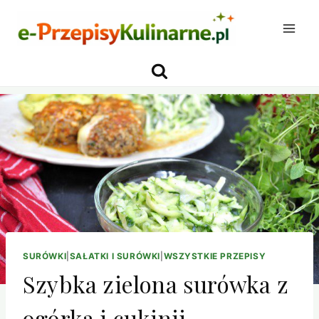
Przejdź
do
treści
SURÓWKI
|
SAŁATKI I SURÓWKI
|
WSZYSTKIE PRZEPISY
Szybka zielona surówka z
ogórka i cukinii