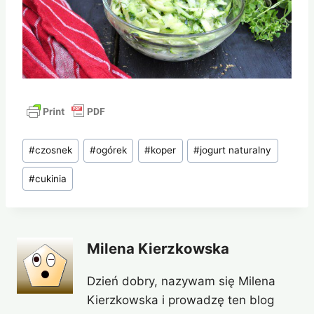
Tagi
#
czosnek
#
ogórek
#
koper
#
jogurt naturalny
wpisu:
#
cukinia
Milena Kierzkowska
Dzień dobry, nazywam się Milena
Kierzkowska i prowadzę ten blog