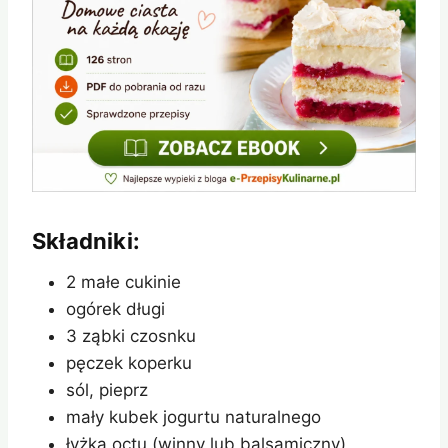
Składniki:
2 małe cukinie
ogórek długi
3 ząbki czosnku
pęczek koperku
sól, pieprz
mały kubek jogurtu naturalnego
łyżka octu (winny lub balsamiczny)