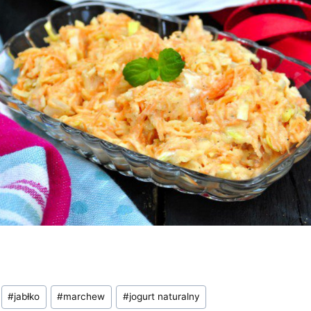
#
jabłko
#
marchew
#
jogurt naturalny