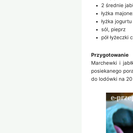
2 średnie jab
łyżka majone
łyżka jogurtu
sól, pieprz
pół łyżeczki 
Przygotowanie
Marchewki i jab
posiekanego pora
do lodówki na 20