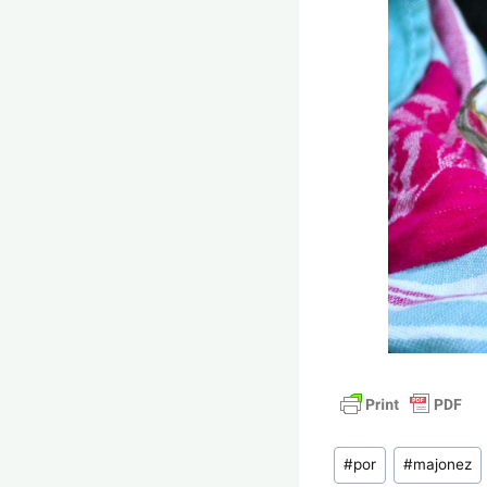
Tagi
#
por
#
majonez
wpisu: