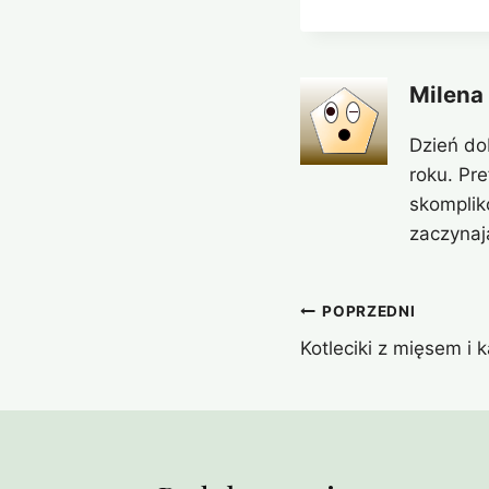
Milena
Dzień do
roku. Pr
skomplik
zaczynaj
Nawigacja
POPRZEDNI
Kotleciki z mięsem i 
wpisu