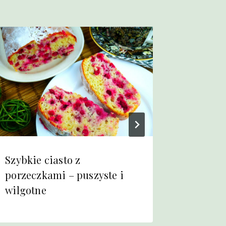
Szybkie ciasto z
Kotlety
porzeczkami – puszyste i
łatwy i
wilgotne
obiad!