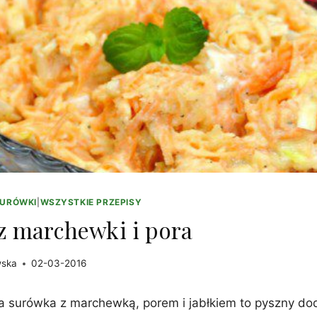
SURÓWKI
|
WSZYSTKIE PRZEPISY
z marchewki i pora
wska
02-03-2016
 surówka z marchewką, porem i jabłkiem to pyszny do