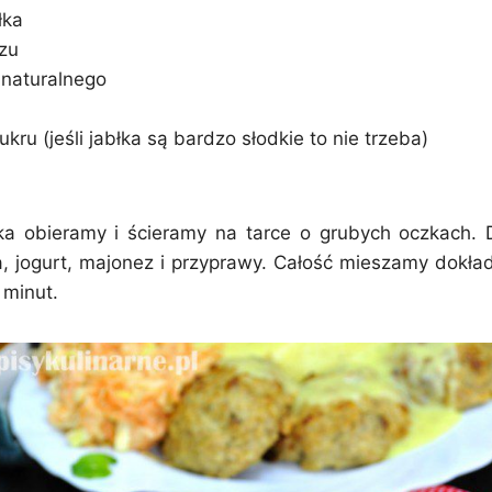
łka
zu
 naturalnego
cukru (jeśli jabłka są bardzo słodkie to nie trzeba)
łka obieramy i ścieramy na tarce o grubych oczkach.
, jogurt, majonez i przyprawy. Całość mieszamy dokła
 minut.