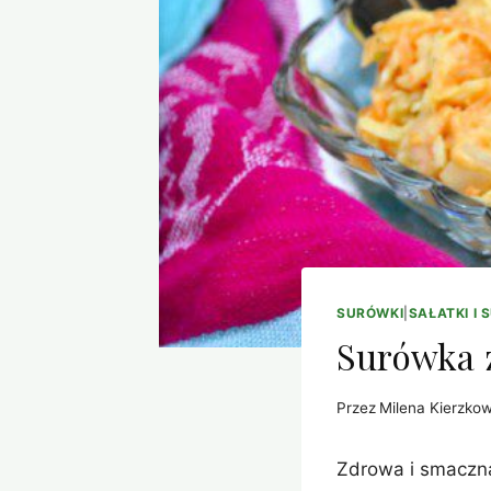
SURÓWKI
|
SAŁATKI I 
Surówka 
Przez
Milena Kierzko
Zdrowa i smaczna