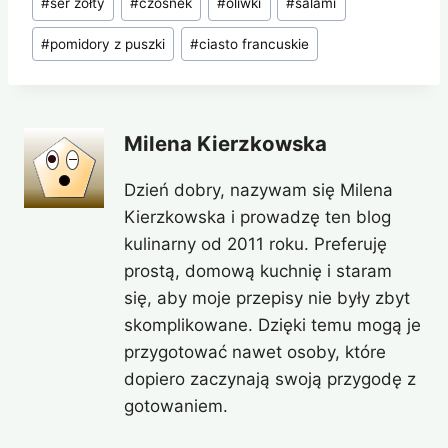
#
ser żółty
#
czosnek
#
oliwki
#
salami
wpisu:
#
pomidory z puszki
#
ciasto francuskie
Milena Kierzkowska
Dzień dobry, nazywam się Milena
Kierzkowska i prowadzę ten blog
kulinarny od 2011 roku. Preferuję
prostą, domową kuchnię i staram
się, aby moje przepisy nie były zbyt
skomplikowane. Dzięki temu mogą je
przygotować nawet osoby, które
dopiero zaczynają swoją przygodę z
gotowaniem.