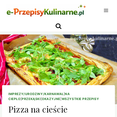
Przejdź
do
treści
IMPREZY/URODZINY/KARNAWAŁ
|
NA
CIEPŁO
|
PRZEKĄSKI
|
OKAZYJNE
|
WSZYSTKIE PRZEPISY
Pizza na cieście