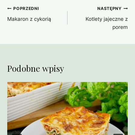
Nawigacja
POPRZEDNI
NASTĘPNY
Makaron z cykorią
Kotlety jajeczne z
wpisu
porem
Podobne wpisy