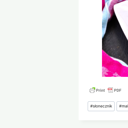
Tagi
#
słonecznik
#
ma
wpisu: