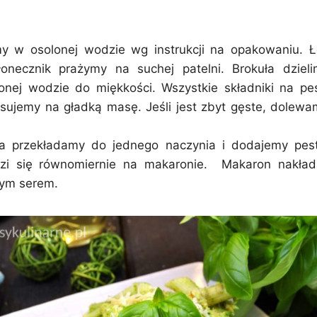
y w osolonej wodzie wg instrukcji na opakowaniu. Ł
łonecznik prażymy na suchej patelni. Brokuła dzieli
onej wodzie do miękkości. Wszystkie składniki na p
iksujemy na gładką masę. Jeśli jest zbyt gęste, dolewa
ia przekładamy do jednego naczynia i dodajemy pes
zi się równomiernie na makaronie. Makaron nakład
tym serem.