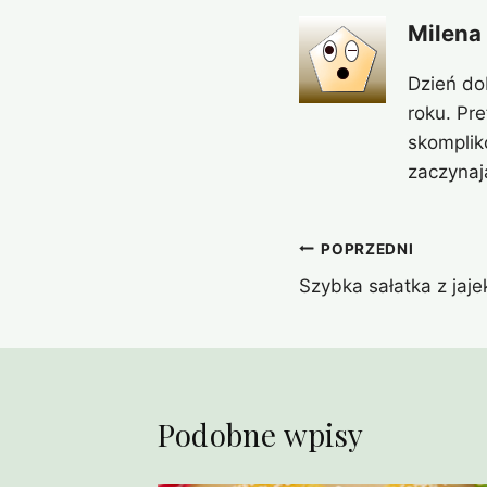
Milena
Dzień do
roku. Pr
skomplik
zaczynaj
Nawigacja
POPRZEDNI
Szybka sałatka z jajek
wpisu
Podobne wpisy