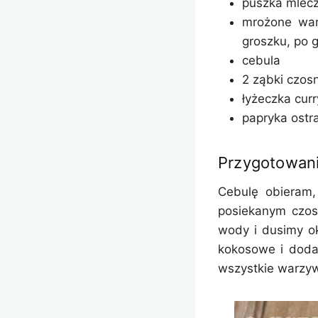
puszka mlec
mrożone war
groszku, po g
cebula
2 ząbki czos
łyżeczka curr
papryka ostra
Przygotowan
Cebulę obieram,
posiekanym czos
wody i dusimy o
kokosowe i doda
wszystkie warzyw