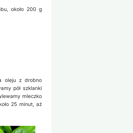
bu, około 200 g
a oleju z drobno
amy pół szklanki
 wlewamy mleczko
oło 25 minut, aż