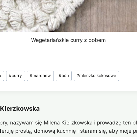
Wegetariańskie curry z bobem
k
#
curry
#
marchew
#
bób
#
mleczko kokosowe
 Kierzkowska
bry, nazywam się Milena Kierzkowska i prowadzę ten bl
eferuję prostą, domową kuchnię i staram się, aby moje pr