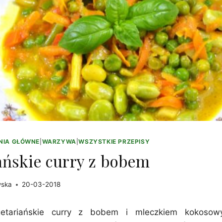
NIA GŁÓWNE
|
WARZYWA
|
WSZYSTKIE PRZEPISY
ańskie curry z bobem
wska
20-03-2018
etariańskie curry z bobem i mleczkiem kokoso