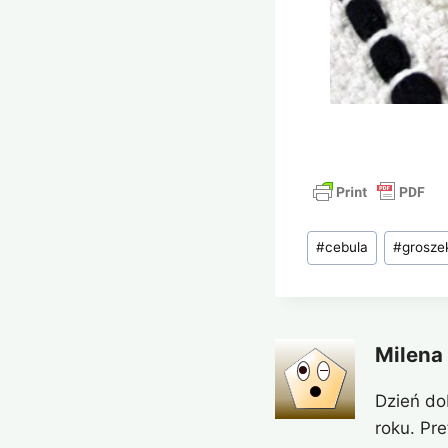
Tagi
#
cebula
#
grosze
wpisu:
Milena
Dzień do
roku. Pr