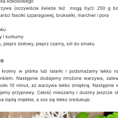
zka kokosowego
zywa (oczywiście świeże też mogą być): 250 g bo
arści fasolki szparagowej, brukselki, marchwi i pora
nku
y i kurkumy
, pieprz ziołowy, pieprz czarny, sól do smaku
ie
 kroimy w piórka lub talarki i podsmażamy lekko n
nkiem. Następnie dodajemy mrożone warzywa, zalew
koło 10 minut, aż warzywa lekko zmiękną. Następnie
jemy przyprawy. Całość mieszamy i dusimy jeszcze ok
a będą miękkie, a sos się lekko zredukuje.