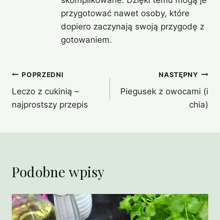
skomplikowane. Dzięki temu mogą je
przygotować nawet osoby, które
dopiero zaczynają swoją przygodę z
gotowaniem.
Nawigacja
POPRZEDNI
NASTĘPNY
Leczo z cukinią –
Piegusek z owocami (i
wpisu
najprostszy przepis
chia)
Podobne wpisy