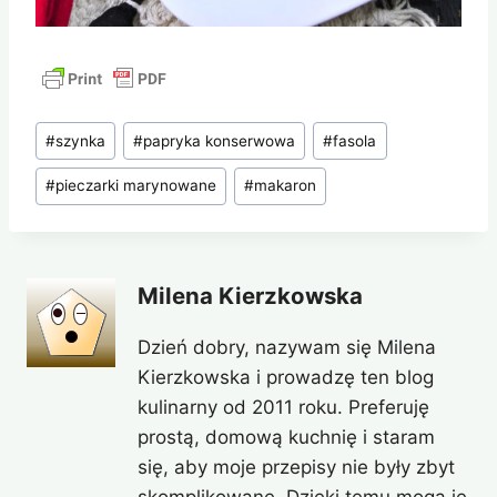
Tagi
#
szynka
#
papryka konserwowa
#
fasola
wpisu:
#
pieczarki marynowane
#
makaron
Milena Kierzkowska
Dzień dobry, nazywam się Milena
Kierzkowska i prowadzę ten blog
kulinarny od 2011 roku. Preferuję
prostą, domową kuchnię i staram
się, aby moje przepisy nie były zbyt