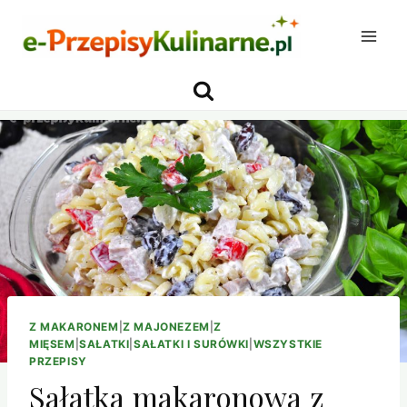
Przejdź
do
treści
Z MAKARONEM
|
Z MAJONEZEM
|
Z
MIĘSEM
|
SAŁATKI
|
SAŁATKI I SURÓWKI
|
WSZYSTKIE
PRZEPISY
Sałatka makaronowa z