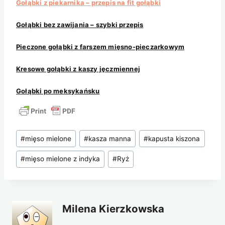
Gołąbki z piekarnika – przepis na fit gołąbki
Gołąbki bez zawijania – szybki przepis
Pieczone gołąbki z farszem mięsno-pieczarkowym
Kresowe gołąbki z kaszy jęczmiennej
Gołąbki po meksykańsku
Tagi
#
mięso mielone
#
kasza manna
#
kapusta kiszona
wpisu:
#
mięso mielone z indyka
#
Ryż
Milena Kierzkowska