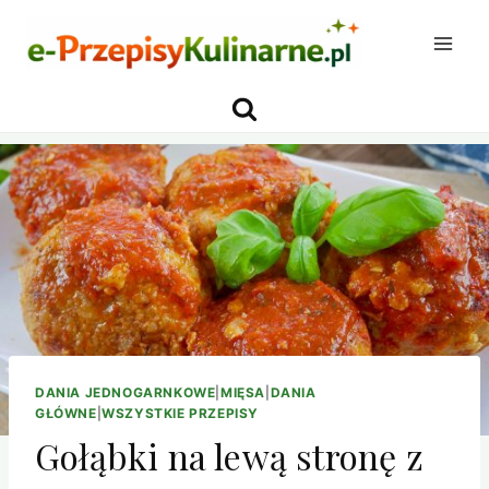
Przejdź
do
treści
DANIA JEDNOGARNKOWE
|
MIĘSA
|
DANIA
GŁÓWNE
|
WSZYSTKIE PRZEPISY
Gołąbki na lewą stronę z