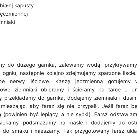
białej kapusty
jęczmiennej
mniaki
y do dużego garnka, zalewamy wodą, przykrywamy 
ogniu, następnie kolejno zdejmujemy sparzone liście. 
e nerwy liściowe. Kaszę jęczmienną gotujemy w
rowe ziemniaki obieramy i ścieramy na tarce o dr
 przekładamy do garnka, dodajemy ziemniaki i dusimy
ieszając, aby farsz się nie przypalił. Jeśli farsz b
powinien być lepiący, a nie sypki). Farsz odstawiam
siekamy, podsmażamy na maśle i dodajemy do ostu
 do smaku i mieszamy. Tak przygotowany farsz ukła