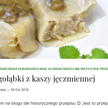
ENIE
|
WEGETARIAŃSKIE
|
DANIA GŁÓWNE
|
WARZYWA
|
WSZYSTKIE PRZE
ołąbki z kaszy jęczmiennej
wska
19-04-2015
m na blogu tak historycznego przepisu 😉 Jest to przep