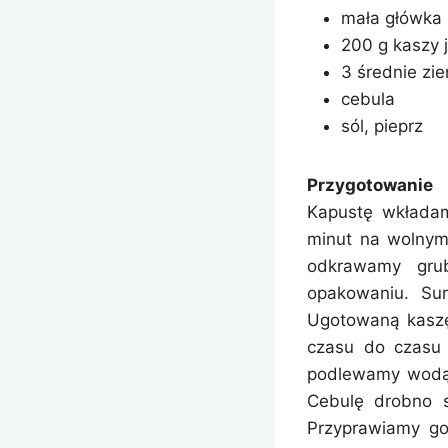
mała główka 
200 g kaszy 
3 średnie zie
cebula
sól, pieprz
Przygotowanie
Kapustę wkładam
minut na wolnym 
odkrawamy grub
opakowaniu. Su
Ugotowaną kaszę
czasu do czasu m
podlewamy wodą (
Cebulę drobno 
Przyprawiamy go