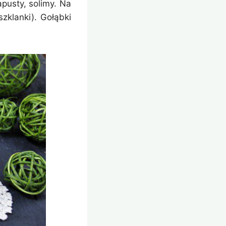
pusty, solimy. Na
zklanki). Gołąbki