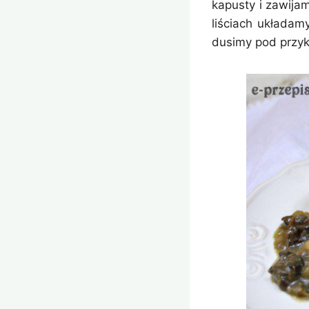
kapusty i zawija
liściach układam
dusimy pod przyk