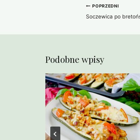
Nawigacja
POPRZEDNI
Soczewica po bretoń
wpisu
Podobne wpisy