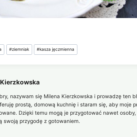
a
#
ziemniak
#
kasza jęczmienna
 Kierzkowska
bry, nazywam się Milena Kierzkowska i prowadzę ten bl
eferuję prostą, domową kuchnię i staram się, aby moje pr
owane. Dzięki temu mogą je przygotować nawet osoby, 
ą swoją przygodę z gotowaniem.