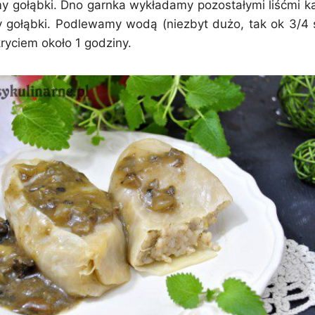
my gołąbki. Dno garnka wykładamy pozostałymi liśćmi ka
y gołąbki. Podlewamy wodą (niezbyt dużo, tak ok 3/4 s
ryciem około 1 godziny.