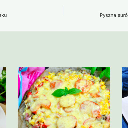
sku
Pyszna suró