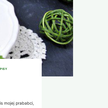
PISY
is mojej prababci,