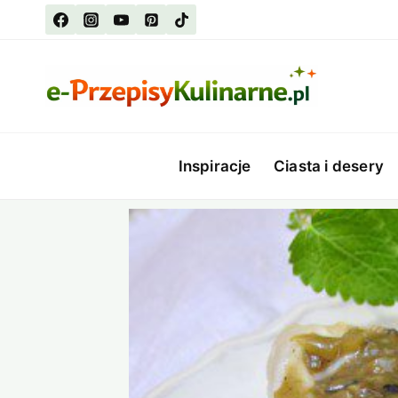
Przejdź
do
treści
Inspiracje
Ciasta i desery