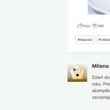
Tagi
#
kapusta
#
cebul
wpisu:
Milena
Dzień do
roku. Pr
skomplik
zaczynaj