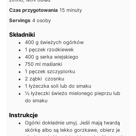
m
Czas przygotowania
15
minuty
i
Servings
4
osoby
n
u
Składniki
t
400
g
świeżych ogórków
y
1
pęczek
rzodkiewek
400
g
serka wiejskiego
750
ml
maślanki
1
pęczek
szczypiorku
2
ząbki
czosnku
1
łyżeczka
soli lub do smaku
½
łyżeczki
świeżo mielonego pieprzu lub
do smaku
Instrukcje
Ogórki dokładnie umyj. Jeśli mają twardą
skórkę albo są lekko gorzkawe, obierz je