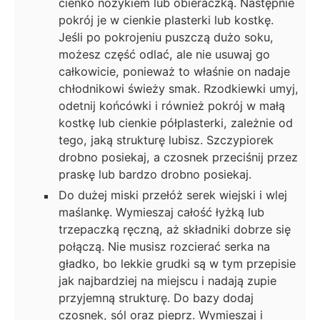
cienko nożykiem lub obieraczką. Następnie
pokrój je w cienkie plasterki lub kostkę.
Jeśli po pokrojeniu puszczą dużo soku,
możesz część odlać, ale nie usuwaj go
całkowicie, ponieważ to właśnie on nadaje
chłodnikowi świeży smak. Rzodkiewki umyj,
odetnij końcówki i również pokrój w małą
kostkę lub cienkie półplasterki, zależnie od
tego, jaką strukturę lubisz. Szczypiorek
drobno posiekaj, a czosnek przeciśnij przez
praskę lub bardzo drobno posiekaj.
Do dużej miski przełóż serek wiejski i wlej
maślankę. Wymieszaj całość łyżką lub
trzepaczką ręczną, aż składniki dobrze się
połączą. Nie musisz rozcierać serka na
gładko, bo lekkie grudki są w tym przepisie
jak najbardziej na miejscu i nadają zupie
przyjemną strukturę. Do bazy dodaj
czosnek, sól oraz pieprz. Wymieszaj i