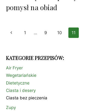
pomysł na obiad
Nawigacja
Poprzednia
1
…
9
10
11
strony
strona
KATEGORIE PRZEPISÓW:
Air Fryer
Wegetariańskie
Dietetyczne
Ciasta i desery
Ciasta bez pieczenia
Zupy