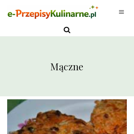
Przejdź
do
treści
Mączne