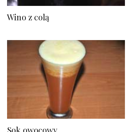
Wino z colą
Sok owocowy