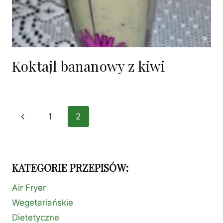
Koktajl bananowy z kiwi
Nawigacja
Poprzednia
1
2
strony
strona
KATEGORIE PRZEPISÓW:
Air Fryer
Wegetariańskie
Dietetyczne