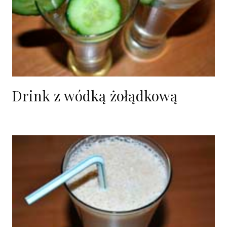
Drink z wódką żołądkową