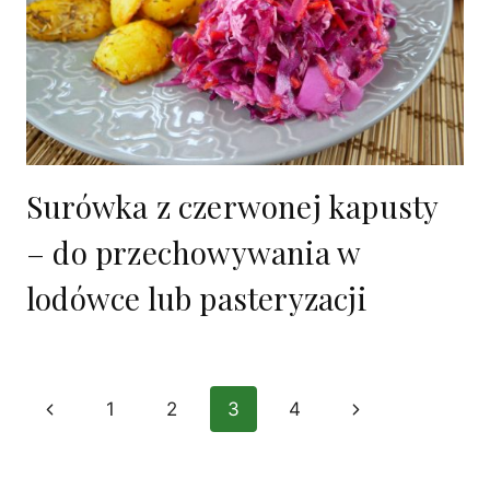
Surówka z czerwonej kapusty
– do przechowywania w
lodówce lub pasteryzacji
Nawigacja
Poprzednia
1
2
3
4
Następna
strony
strona
strona