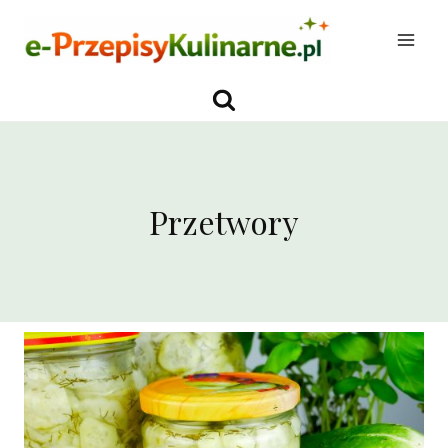
Przejdź
do
treści
Przetwory