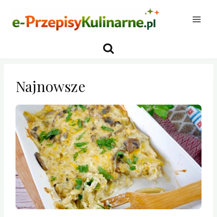
Przejdź
do
treści
Najnowsze