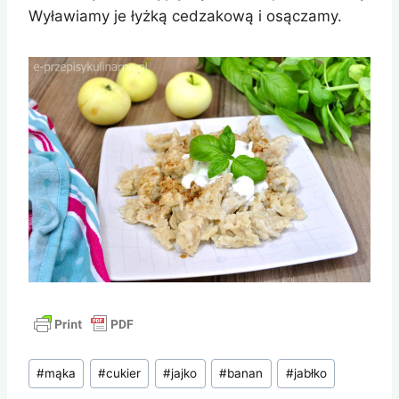
Wyławiamy je łyżką cedzakową i osączamy.
Tagi
#
mąka
#
cukier
#
jajko
#
banan
#
jabłko
wpisu: