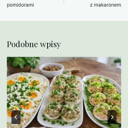
wpisu
pomidorami
z makaronem
Podobne wpisy