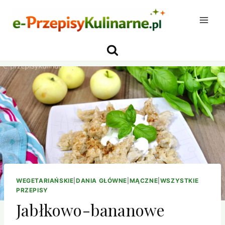
Przejdź
do
treści
WEGETARIAŃSKIE
|
DANIA GŁÓWNE
|
MĄCZNE
|
WSZYSTKIE
PRZEPISY
Jabłkowo-bananowe