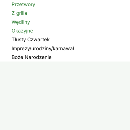
Przetwory
Z grilla
Wędliny
Okazyjne
Tłusty Czwartek
Imprezy/urodziny/karnawał
Boże Narodzenie
Wielkanoc
Halloween
Przepisy czytelników
Wpisy sponsorowane
Wszystkie Przepisy