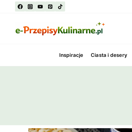
Przejdź
do
treści
Inspiracje
Ciasta i desery