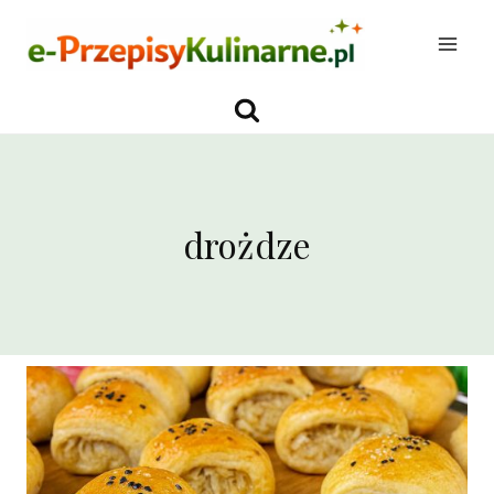
Przejdź
do
treści
drożdze