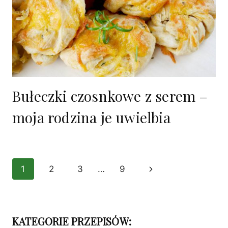
Bułeczki czosnkowe z serem –
moja rodzina je uwielbia
Nawigacja
1
2
3
…
9
Następna
strony
strona
KATEGORIE PRZEPISÓW: