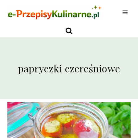
Przejdź
do
treści
papryczki czereśniowe